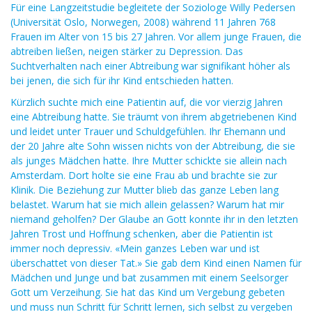
Für eine Langzeitstudie begleitete der Soziologe Willy Pedersen
(Universität Oslo, Norwegen, 2008) während 11 Jahren 768
Frauen im Alter von 15 bis 27 Jahren. Vor allem junge Frauen, die
abtreiben ließen, neigen stärker zu Depression. Das
Suchtverhalten nach einer Abtreibung war signifikant höher als
bei jenen, die sich für ihr Kind entschieden hatten.
Kürzlich suchte mich eine Patientin auf, die vor vierzig Jahren
eine Abtreibung hatte. Sie träumt von ihrem abgetriebenen Kind
und leidet unter Trauer und Schuldgefühlen. Ihr Ehemann und
der 20 Jahre alte Sohn wissen nichts von der Abtreibung, die sie
als junges Mädchen hatte. Ihre Mutter schickte sie allein nach
Amsterdam. Dort holte sie eine Frau ab und brachte sie zur
Klinik. Die Beziehung zur Mutter blieb das ganze Leben lang
belastet. Warum hat sie mich allein gelassen? Warum hat mir
niemand geholfen? Der Glaube an Gott konnte ihr in den letzten
Jahren Trost und Hoffnung schenken, aber die Patientin ist
immer noch depressiv. «Mein ganzes Leben war und ist
überschattet von dieser Tat.» Sie gab dem Kind einen Namen für
Mädchen und Junge und bat zusammen mit einem Seelsorger
Gott um Verzeihung. Sie hat das Kind um Vergebung gebeten
und muss nun Schritt für Schritt lernen, sich selbst zu vergeben