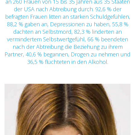
an 260 Frauen von 15 bis 35 Jahren aus 35 Staaten
der USA nach Abtreibung durch. 92,6 % der
befragten Frauen litten an starken Schuldgefühlen,
88,2 % gaben an, Depressionen zu haben, 55,8 %
dachten an Selbstmord, 82,3 % linderten an
vermindertem Selbstwertgefühl, 66 % beendeten
nach der Abtreibung die Beziehung zu ihrem
Partner, 40,6 % begannen, Drogen zu nehmen und
36,5 % flüchteten in den Alkohol.