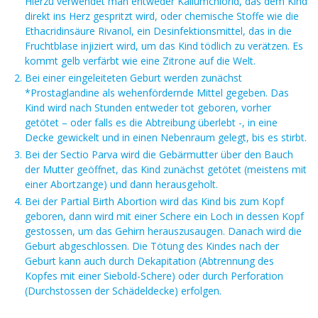
Hierzu verwendet man entweder Kaliumchlorid, das dem Kind
direkt ins Herz gespritzt wird, oder chemische Stoffe wie die
Ethacridinsäure Rivanol, ein Desinfektionsmittel, das in die
Fruchtblase injiziert wird, um das Kind tödlich zu verätzen. Es
kommt gelb verfärbt wie eine Zitrone auf die Welt.
Bei einer eingeleiteten Geburt werden zunächst
*Prostaglandine als wehenfördernde Mittel gegeben. Das
Kind wird nach Stunden entweder tot geboren, vorher
getötet – oder falls es die Abtreibung überlebt -, in eine
Decke gewickelt und in einen Nebenraum gelegt, bis es stirbt.
Bei der Sectio Parva wird die Gebärmutter über den Bauch
der Mutter geöffnet, das Kind zunächst getötet (meistens mit
einer Abortzange) und dann herausgeholt.
Bei der Partial Birth Abortion wird das Kind bis zum Kopf
geboren, dann wird mit einer Schere ein Loch in dessen Kopf
gestossen, um das Gehirn herauszusaugen. Danach wird die
Geburt abgeschlossen. Die Tötung des Kindes nach der
Geburt kann auch durch Dekapitation (Abtrennung des
Kopfes mit einer Siebold-Schere) oder durch Perforation
(Durchstossen der Schädeldecke) erfolgen.