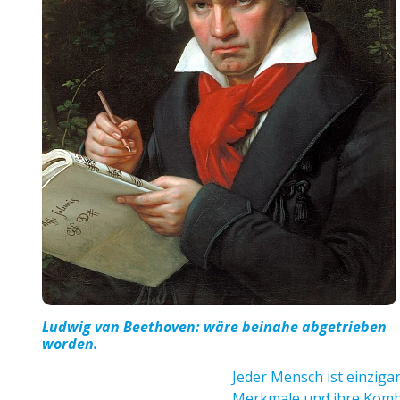
Ludwig van Beethoven: wäre beinahe abgetrieben
worden.
Jeder Mensch ist einzigar
Merkmale und ihre Kombin