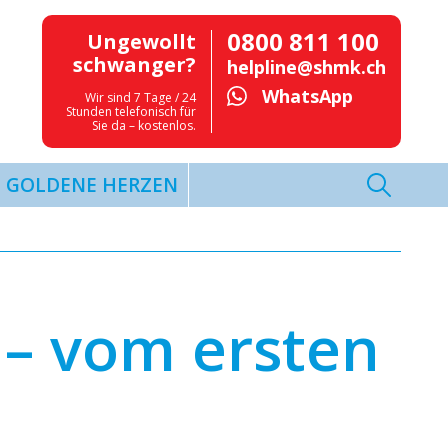
0800 811 100
Ungewollt
schwanger?
helpline@shmk.ch
WhatsApp
Wir sind 7 Tage / 24
Stunden telefonisch für
Sie da – kostenlos.
GOLDENE HERZEN
g – vom ersten