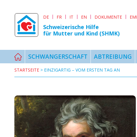
DE
FR
IT
EN
DOKUMENTE
EM
Schweizerische Hilfe
für Mutter und Kind (SHMK)
SCHWANGERSCHAFT
ABTREIBUNG
STARTSEITE
>
EINZIGARTIG – VOM ERSTEN TAG AN