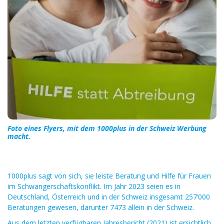
Foto eines Flyers, mit dem 1000plus in der Schweiz Werbung
macht.
1000plus sagt von sich, sie leiste Beratung und Hilfe für Frauen
im Schwangerschaftskonflikt. Im Jahr 2023 seien es in
Deutschland, Österreich und in der Schweiz insgesamt 257’000
Beratungen gewesen, darunter 7473 allein in der Schweiz.
Aus dem letzten verfügbaren Jahresbericht (2021) ist ersichtlich,